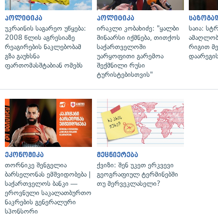
პოლიტიკა
პოლიტიკა
საზოგა
უკრაინის საგარეო უწყება:
ირაკლი კობახიძე: "ყალბი
საია: სტ
2008 წლის აგრესიაზე
შინაარსი იქმნება, თითქოს
ამაღლობ
რეაგირების ნაკლებობამ
საქართველოში
რიგით მ
გზა გაუხსნა
უარყოფითი გარემოა
დაარეგი
ფართომასშტაბიან ომებს
შექმნილი რუსი
ტურისტებისთვის"
ეკონომიკა
მეცნიერება
თორნიკე შენგელია
ქვიზი: შენ უკეთ ერკვევი
ბარსელონას ემშვიდობება |
გეოგრაფიულ ტერმინებში
საქართველოს ბანკი —
თუ მერვეკლასელი?
ეროვნული საკალათბურთო
ნაკრების გენერალური
სპონსორი