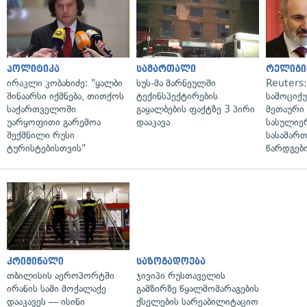
პოლიტიკა
სამართალი
რელიგი
ირაკლი კობახიძე: "ყალბი
სუს-მა მარნეულში
Reuters
შინაარსი იქმნება, თითქოს
ტექინსპექტირების
სამოციქ
საქართველოში
გაყალბების ფაქტზე 3 პირი
მეთაური 
უარყოფითი გარემოა
დააკავა
სასულიე
შექმნილი რუსი
სასამარ
ტურისტებისთვის"
წარდგები
კრიმინალი
საზოგადოება
თბილისის აეროპორტში
ჯივიპი რუსთაველის
ირანის სამი მოქალაქე
გამზირზე წყალმომარაგების
დააკავეს — ისინი
ქსელების სარეაბილიტაციო