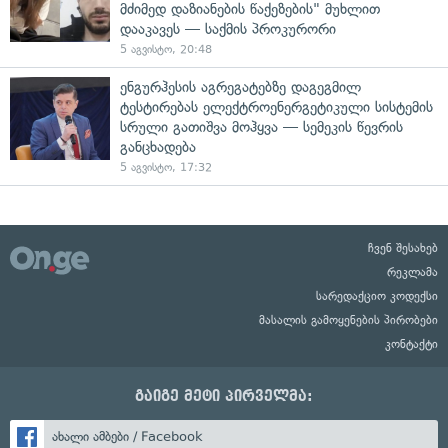
მძიმედ დაზიანების წაქეზების" მუხლით
დააკავეს — საქმის პროკურორი
5 აგვისტო, 20:48
ენგურჰესის აგრეგატებზე დაგეგმილ
ტესტირებას ელექტროენერგეტიკული სისტემის
სრული გათიშვა მოჰყვა — სემეკის წევრის
განცხადება
5 აგვისტო, 17:32
ჩვენ შესახებ
რეკლამა
სარედაქციო კოდექსი
მასალის გამოყენების პირობები
კონტაქტი
გაიგე მეტი პირველმა:
ახალი ამბები / Facebook