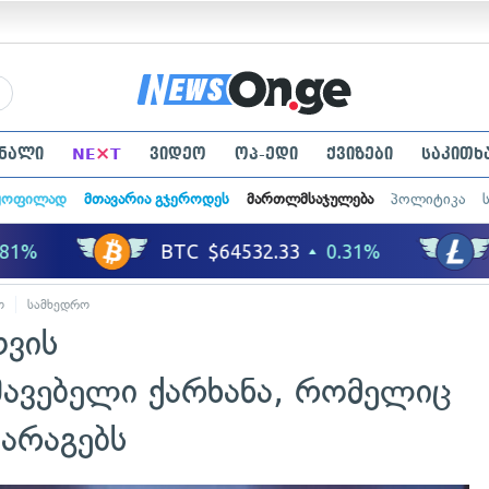
×
ნალი
NE
T
ვიდეო
ოპ-ედი
ქვიზები
საკითხ
ყოფილად
მთავარია გჯეროდეს
მართლმსაჯულება
პოლიტიკა
ო
სამხედრო
ოვის
შავებელი ქარხანა, რომელიც
არაგებს