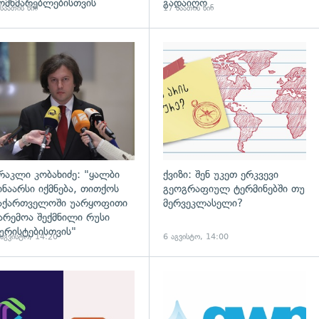
ომხმარებლებისთვის
გადაიღო
საათის წინ
17 საათის წინ
დახედვა
გადახედვა
რაკლი კობახიძე: "ყალბი
ქვიზი: შენ უკეთ ერკვევი
ინაარსი იქმნება, თითქოს
გეოგრაფიულ ტერმინებში თუ
აქართველოში უარყოფითი
მერვეკლასელი?
არემოა შექმნილი რუსი
ურისტებისთვის"
 აგვისტო, 14:20
6 აგვისტო, 14:00
დახედვა
გადახედვა