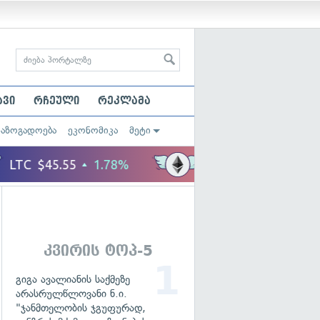
ავი
რჩეული
რეკლამა
საზოგადოება
ეკონომიკა
მეტი
კვირის ტოპ-5
გიგა ავალიანის საქმეზე
არასრულწლოვანი ნ.ი.
"ჯანმთელობის ჯგუფურად,