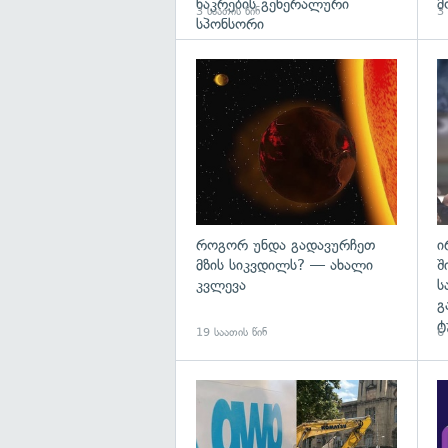
ნაკრების გენერალური
მ
3 საათის წინ
3 
სპონსორი
გა
როგორ უნდა გადავურჩეთ
ი
მზის სიკვდილს? — ახალი
შ
კვლევა
ს
გ
ტ
19 საათის წინ
6
გა