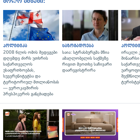
ბოლო ამბები:
პოლიტიკა
საზოგადოება
პოლიტი
2008 წლის ომის შედეგები
საია: სტრასბურგმა მზია
ირაკლი კ
დღემდე ძირს უთხრის
ამაღლობელის საქმეზე
შინაარსი
საქართველოს
რიგით მეოთხე საჩივარი
საქართვ
უსაფრთხოებას,
დაარეგისტრირა
უარყოფი
სუვერენიტეტსა და
შექმნილ
ტერიტორიულ მთლიანობას
ტურისტე
— ევროკავშირის
პრესპიკერის განცხადება