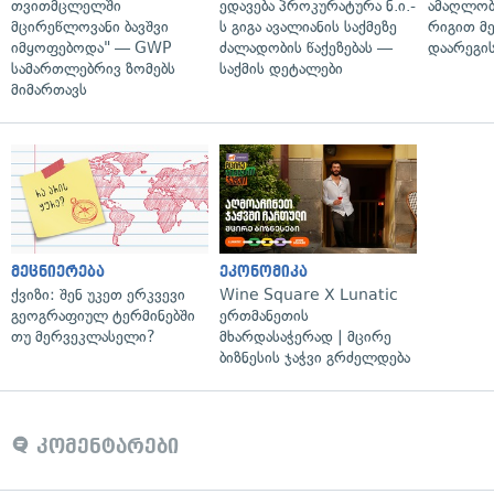
თვითმცლელში
ედავება პროკურატურა ნ.ი.-
ამაღლობ
მცირეწლოვანი ბავშვი
ს გიგა ავალიანის საქმეზე
რიგით მ
იმყოფებოდა" — GWP
ძალადობის წაქეზებას —
დაარეგი
სამართლებრივ ზომებს
საქმის დეტალები
მიმართავს
მეცნიერება
ეკონომიკა
ქვიზი: შენ უკეთ ერკვევი
Wine Square X Lunatic
გეოგრაფიულ ტერმინებში
ერთმანეთის
თუ მერვეკლასელი?
მხარდასაჭერად | მცირე
ბიზნესის ჯაჭვი გრძელდება
კომენტარები