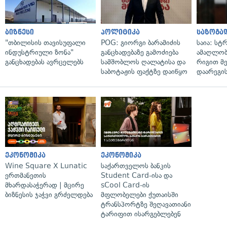
ბიზნესი
პოლიტიკა
საზოგა
"თბილისის თავისუფალი
POG: გიორგი ბარამიძის
საია: სტ
ინდუსტრიული ზონა"
განცხადებაზე გამოძიება
ამაღლობ
განცხადებას ავრცელებს
სამშობლოს ღალატისა და
რიგით მ
საბოტაჟის ფაქტზე დაიწყო
დაარეგი
ეკონომიკა
ეკონომიკა
Wine Square X Lunatic
საქართველოს ბანკის
ერთმანეთის
Student Card-ისა და
მხარდასაჭერად | მცირე
sCool Card-ის
ბიზნესის ჯაჭვი გრძელდება
მფლობელები ქუთაისში
ტრანსპორტზე შეღავათიანი
ტარიფით ისარგებლებენ