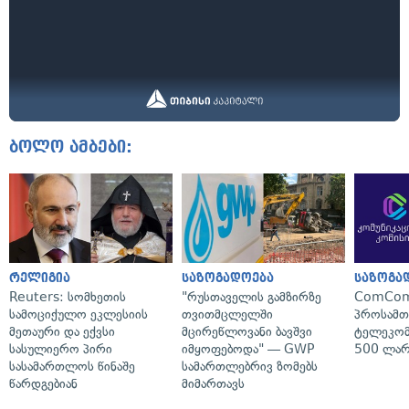
ბოლო ამბები:
რელიგია
საზოგადოება
საზოგა
Reuters: სომხეთის
"რუსთაველის გამზირზე
ComCom
სამოციქულო ეკლესიის
თვითმცლელში
პროსამ
მეთაური და ექვსი
მცირეწლოვანი ბავშვი
ტელეკომ
სასულიერო პირი
იმყოფებოდა" — GWP
500 ლარ
სასამართლოს წინაშე
სამართლებრივ ზომებს
წარდგებიან
მიმართავს