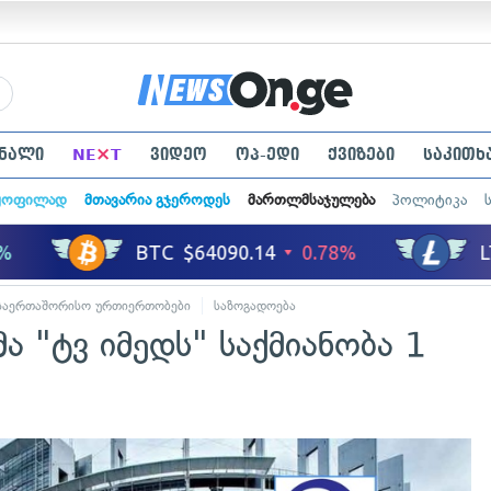
×
ნალი
NE
T
ვიდეო
ოპ-ედი
ქვიზები
საკითხ
ყოფილად
მთავარია გჯეროდეს
მართლმსაჯულება
პოლიტიკა
საერთაშორისო ურთიერთობები
საზოგადოება
 "ტვ იმედს" საქმიანობა 1