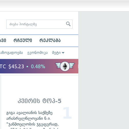
ავი
რჩეული
რეკლამა
საზოგადოება
ეკონომიკა
მეტი
კვირის ტოპ-5
გიგა ავალიანის საქმეზე
არასრულწლოვანი ნ.ი.
"ჯანმთელობის ჯგუფურად,