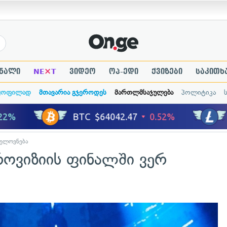
×
ნალი
NE
T
ვიდეო
ოპ-ედი
ქვიზები
საკითხ
ყოფილად
მთავარია გჯეროდეს
მართლმსაჯულება
პოლიტიკა
ელოვნება
ოვიზიის ფინალში ვერ