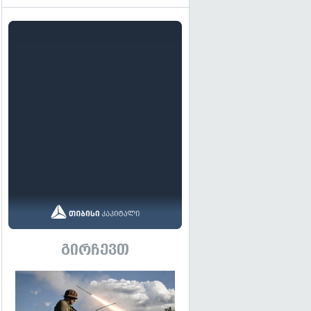
გირჩევთ
გადახედვა