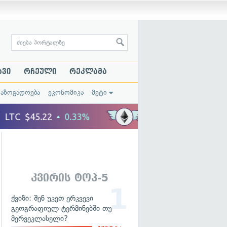
ავი
რჩეული
რეკლამა
საზოგადოება
ეკონომიკა
მეტი
კვირის ტოპ-5
ქვიზი: შენ უკეთ ერკვევი
გეოგრაფიულ ტერმინებში თუ
მერვეკლასელი?