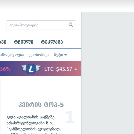
ავი
რჩეული
რეკლამა
საზოგადოება
ეკონომიკა
მეტი
კვირის ტოპ-5
გიგა ავალიანის საქმეზე
არასრულწლოვანი ნ.ი.
"ჯანმთელობის ჯგუფურად,