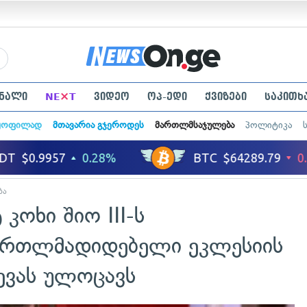
×
ნალი
NE
T
ვიდეო
ოპ-ედი
ქვიზები
საკითხ
ყოფილად
მთავარია გჯეროდეს
მართლმსაჯულება
პოლიტიკა
ბა
კოხი შიო III-ს
ართლმადიდებელი ეკლესიის
ევას ულოცავს