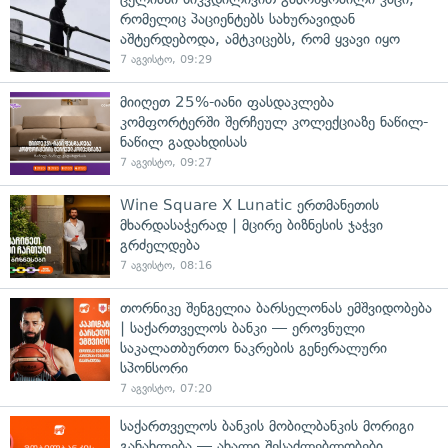
რომელიც პაციენტებს სახურავიდან
აშტერდებოდა, ამტკიცებს, რომ ყვავი იყო
7 აგვისტო, 09:29
მიიღეთ 25%-იანი ფასდაკლება
კომფორტერში შერჩეულ კოლექციაზე ნაწილ-
ნაწილ გადახდისას
7 აგვისტო, 09:27
Wine Square X Lunatic ერთმანეთის
მხარდასაჭერად | მცირე ბიზნესის ჯაჭვი
გრძელდება
7 აგვისტო, 08:16
თორნიკე შენგელია ბარსელონას ემშვიდობება
| საქართველოს ბანკი — ეროვნული
საკალათბურთო ნაკრების გენერალური
სპონსორი
7 აგვისტო, 07:20
საქართველოს ბანკის მობილბანკის მორიგი
განახლება — ახალი შესაძლებლობები