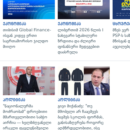
ეკონომიკა
ეკონომიკა
ცხოვრე
თიბისიმ Global Finance-
ლიბერთიმ 2026 წლის I
მზეს ვერ
ისგან კიდევ ერთი
ნახევარი სტაბილური
PSP-ს სა
საერთაშორისო ჯილდო
ზრდითა და ძლიერი
მზისგან 
მიიღო
ფინანსური შედეგებით
აუცილებლ
დაასრულა
პოლიტიკა
პოლიტიკა
"ნაციონალურმა
გივი მიქანაძე: "თუ
მოძრაობამ" დროებითი
მშობელი არ ჩააცმევს
მმართველობითი საბჭო
ბავშვს სკოლის ფორმას,
აირჩია — ხელმძღვანელი
განისაზღვრება როგორც
ირაკლი ფავლენიშვილი
აღმზრდელობითი, ისე