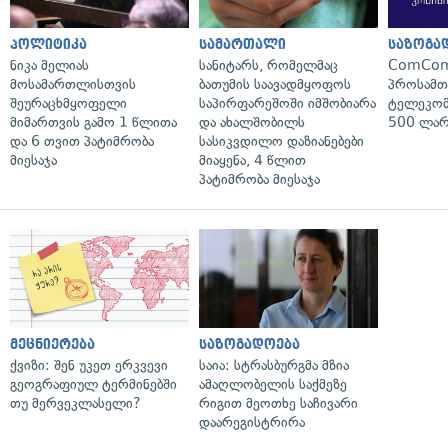
პოლიტიკა
სამართალი
საზოგა
ნიკა მელიას
სანიტარს, რომელმაც
ComCom
მოსამართლისთვის
ბათუმის საავადმყოფოს
პროსამ
შეურაცხმყოფელი
საპირფარეშოში იმშობიარა
ტელეკომ
მიმართვის გამო 1 წლითა
და ახალშობილს
500 ლარ
და 6 თვით პატიმრობა
სასიკვდილო დაზიანებები
მიესაჯა
მიაყენა, 4 წლით
პატიმრობა მიესაჯა
მეცნიერება
საზოგადოება
ქვიზი: შენ უკეთ ერკვევი
საია: სტრასბურგმა მზია
გეოგრაფიულ ტერმინებში
ამაღლობელის საქმეზე
თუ მერვეკლასელი?
რიგით მეოთხე საჩივარი
დაარეგისტრირა