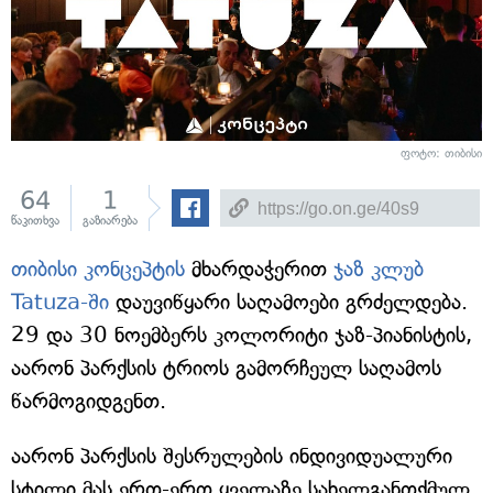
ფოტო: თიბისი
64
1
წაკითხვა
გაზიარება
თიბისი კონცეპტის
მხარდაჭერით
ჯაზ კლუბ
Tatuza-ში
დაუვიწყარი საღამოები გრძელდება.
29 და 30 ნოემბერს კოლორიტი ჯაზ-პიანისტის,
აარონ პარქსის ტრიოს გამორჩეულ საღამოს
წარმოგიდგენთ.
აარონ პარქსის შესრულების ინდივიდუალური
სტილი მას ერთ-ერთ ყველაზე სახელგანთქმულ