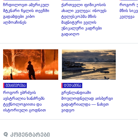
ჩრდილოეთ ამერიკულ
ქართველი ფიზიკოსის
როგორ უ
მტკნარი წყლის თევზში
ახალი კვლევა: ინოუეს
მზის სი
გადამდები კიბო
ტელესკოპმა მზის
კვლევა
აღმოაჩინეს
მაგნიტური ველის
უნიკალური კადრები
გადაიღო
მეცნიერება
დედამიწა
როგორ ებრძვის
გრენლანდიაში
ავსტრალია ხანძრებს
მოულოდნელად აისბერგი
ტექნოლოგიითა და
გადატრიალდა — ნახეთ
ისტორიული ცოდნით
ვიდეო
კომენტარები