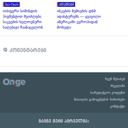
Sci-Tech
ადამიანი
იისფერი სიმინდის
ინკების მუმიების დნმ
პიგმენტით შეიძლება
ადასტურებს — ყვავილი
საკვების ხელოვნური
ამერიკაში ევროპიდან
საღებავი ჩაანაცვლონ
მოხვდა
კომენტარები
ჩვენ შესახებ
რეკლამა
სარედაქციო კოდექსი
მასალის გამოყენების პირობები
კონტაქტი
გაიგე მეტი პირველმა: