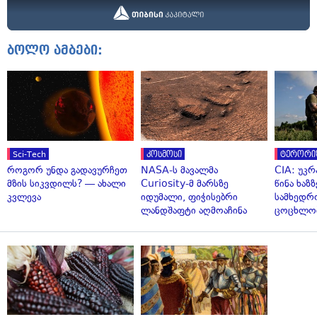
ბოლო ამბები:
Sci-Tech
კოსმოსი
ტერორი
როგორ უნდა გადავურჩეთ
NASA-ს მავალმა
CIA: უკრ
მზის სიკვდილს? — ახალი
Curiosity-მ მარსზე
წინა ხაზ
კვლევა
იდუმალი, ფიჭისებრი
სამხედრ
ლანდშაფტი აღმოაჩინა
ცოცხლო