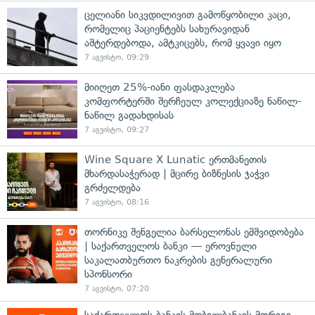
ცელიანი სიკვდილივით გამოწყობილი კაცი,
რომელიც პაციენტებს სახურავიდან
აშტერდებოდა, ამტკიცებს, რომ ყვავი იყო
7 აგვისტო, 09:29
მიიღეთ 25%-იანი ფასდაკლება
კომფორტერში შერჩეულ კოლექციაზე ნაწილ-
ნაწილ გადახდისას
7 აგვისტო, 09:27
Wine Square X Lunatic ერთმანეთის
მხარდასაჭერად | მცირე ბიზნესის ჯაჭვი
გრძელდება
7 აგვისტო, 08:16
თორნიკე შენგელია ბარსელონას ემშვიდობება
| საქართველოს ბანკი — ეროვნული
საკალათბურთო ნაკრების გენერალური
სპონსორი
7 აგვისტო, 07:20
საქართველოს ბანკის მობილბანკის მორიგი