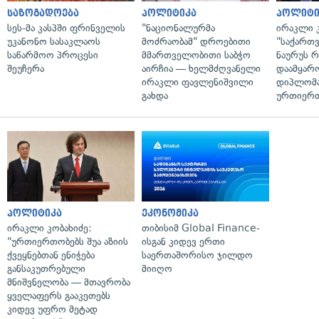
საზოგადოება
პოლიტიკა
პოლიტი
სეს-მა კასპში ფრინველის
"ნაციონალურმა
ირაკლი კ
უკანონო სასაკლაოს
მოძრაობამ" დროებითი
"საქართ
საწარმოო პროცესი
მმართველობითი საბჭო
ნაურუს 
შეუჩერა
აირჩია — ხელმძღვანელი
დაამყარ
ირაკლი ფავლენიშვილი
დიპლომ
გახდა
ურთიერთ
პოლიტიკა
ეკონომიკა
ირაკლი კობახიძე:
თიბისიმ Global Finance-
"ურთიერთობებს შუა აზიის
ისგან კიდევ ერთი
ქვეყნებთან ენიჭება
საერთაშორისო ჯილდო
განსაკუთრებული
მიიღო
მნიშვნელობა — მთავრობა
ყველაფერს გააკეთებს
კიდევ უფრო მეტად