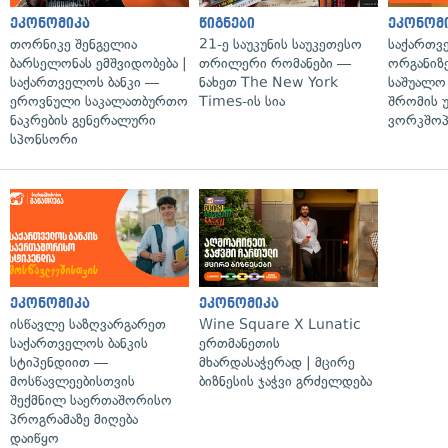
ეკონომიკა
წიგნები
ეკონომ
თორნიკე შენგელია
21-ე საუკუნის საუკეთესო
საქართვ
ბარსელონას ემშვიდობება |
თრილერი რომანები —
ორგანიზე
საქართველოს ბანკი —
ნახეთ The New York
საშუალო 
ეროვნული საკალათბურთო
Times-ის სია
შრომის 
ნაკრების გენერალური
ვორკშოპ
სპონსორი
ეკონომიკა
ეკონომიკა
ისწავლე საზღვარგარეთ
Wine Square X Lunatic
საქართველოს ბანკის
ერთმანეთის
სტიპენდიით —
მხარდასაჭერად | მცირე
მოსწავლეებისთვის
ბიზნესის ჯაჭვი გრძელდება
შექმნილ საერთაშორისო
პროგრამაზე მიღება
დაიწყო