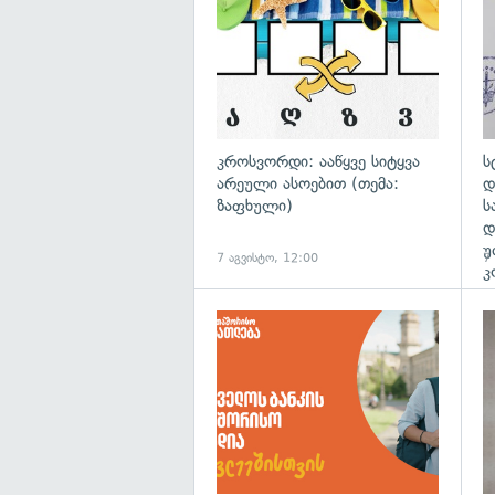
კროსვორდი: ააწყვე სიტყვა
ს
არეული ასოებით (თემა:
დ
ზაფხული)
ს
დ
უ
7 აგვისტო, 12:00
7
კ