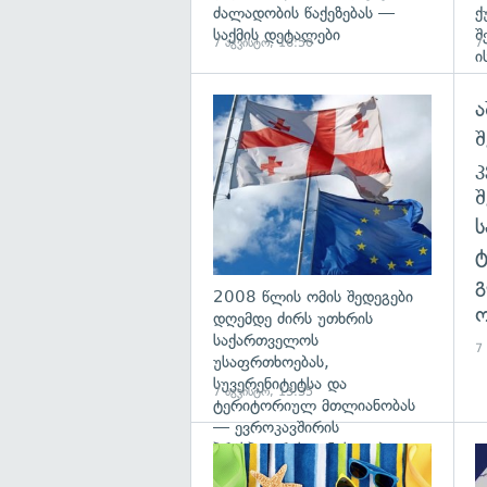
ძალადობის წაქეზებას —
ქ
საქმის დეტალები
შ
7 აგვისტო, 16:50
7
ი
ა
გა
შ
გ
2008 წლის ომის შედეგები
ო
დღემდე ძირს უთხრის
საქართველოს
7
უსაფრთხოებას,
სუვერენიტეტსა და
7 აგვისტო, 13:35
ტერიტორიულ მთლიანობას
— ევროკავშირის
პრესპიკერის განცხადება
გა