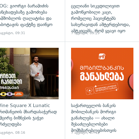
OG: გიორგი ბარამიძის
ცელიანი სიკვდილივით
ანცხადებაზე გამოძიება
გამოწყობილი კაცი,
ამშობლოს ღალატისა და
რომელიც პაციენტებს
აბოტაჟის ფაქტზე დაიწყო
სახურავიდან აშტერდებოდა,
ამტკიცებს, რომ ყვავი იყო
 აგვისტო, 09:31
7 აგვისტო, 09:29
ine Square X Lunatic
საქართველოს ბანკის
რთმანეთის მხარდასაჭერად
მობილბანკის მორიგი
 მცირე ბიზნესის ჯაჭვი
განახლება — ახალი
რძელდება
შესაძლებლობები
მომხმარებლებისთვის
 აგვისტო, 08:16
7 აგვისტო, 07:12