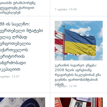
უთაისში ტრანსპორტზე
ეღავათიანი ტარიფით
 აგვისტო, 14:49
7 აგვისტო, 13:40
სარგებლებენ
შშ-ის საელჩო:
დახედვა
ეერთებული შტატები
კვლავ ღრმად
შეშფოთებულია
საქართველოს
ტერიტორიის
ანგრძობადი
უკრაინის საგარეო უწყება:
კუპაციით
2008 წლის აგრესიაზე
რეაგირების ნაკლებობამ გზა
 აგვისტო, 13:07
გაუხსნა ფართომასშტაბიან
ომებს
7 აგვისტო, 12:50
დახედვა
გადახედვა