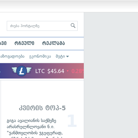
ავი
რჩეული
რეკლამა
საზოგადოება
ეკონომიკა
მეტი
კვირის ტოპ-5
გიგა ავალიანის საქმეზე
არასრულწლოვანი ნ.ი.
"ჯანმთელობის ჯგუფურად,