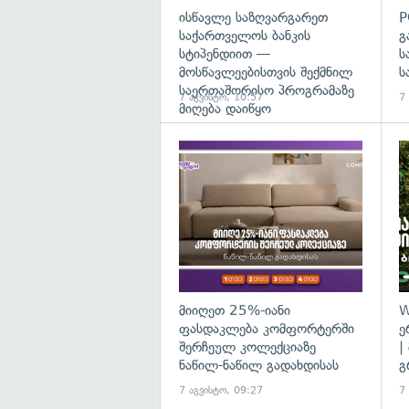
ისწავლე საზღვარგარეთ
P
საქართველოს ბანკის
გ
სტიპენდიით —
ს
მოსწავლეებისთვის შექმნილ
ს
საერთაშორისო პროგრამაზე
7 აგვისტო, 10:57
7
მიღება დაიწყო
მიიღეთ 25%-იანი
W
ფასდაკლება კომფორტერში
ე
შერჩეულ კოლექციაზე
|
ნაწილ-ნაწილ გადახდისას
გ
7 აგვისტო, 09:27
7