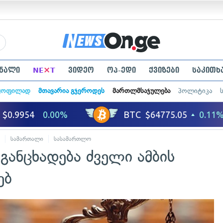
×
ნალი
NE
T
ვიდეო
ოპ-ედი
ქვიზები
საკითხ
ყოფილად
მთავარია გჯეროდეს
მართლმსაჯულება
პოლიტიკა
სამართალი
სასამართლო
ანცხადება ძველი ამბის
ებ