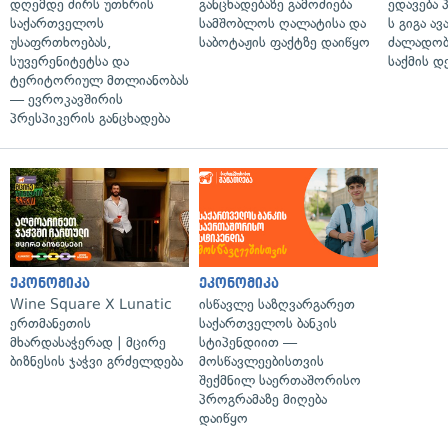
დღემდე ძირს უთხრის
განცხადებაზე გამოძიება
ედავება 
საქართველოს
სამშობლოს ღალატისა და
ს გიგა ა
უსაფრთხოებას,
საბოტაჟის ფაქტზე დაიწყო
ძალადობი
სუვერენიტეტსა და
საქმის დ
ტერიტორიულ მთლიანობას
— ევროკავშირის
პრესპიკერის განცხადება
ეკონომიკა
ეკონომიკა
Wine Square X Lunatic
ისწავლე საზღვარგარეთ
ერთმანეთის
საქართველოს ბანკის
მხარდასაჭერად | მცირე
სტიპენდიით —
ბიზნესის ჯაჭვი გრძელდება
მოსწავლეებისთვის
შექმნილ საერთაშორისო
პროგრამაზე მიღება
დაიწყო