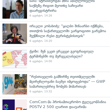
საია: სტრასბურგმა მზია ამაღლობელის
საქმეზე რიგით მეოთხე საჩივარი
დაარეგისტრირა
6 აგვისტო, 14:26
ირაკლი კობახიძე: "ყალბი შინაარსი იქმნება,
თითქოს საქართველოში უარყოფითი გარემოა
შექმნილი რუსი ტურისტებისთვის"
6 აგვისტო, 14:20
ქვიზი: შენ უკეთ ერკვევი გეოგრაფიულ
ტერმინებში თუ მერვეკლასელი?
6 აგვისტო, 14:00
"რუსთაველის გამზირზე თვითმცლელში
მცირეწლოვანი ბავშვი იმყოფებოდა" — GWP
სამართლებრივ ზომებს მიმართავს
6 აგვისტო, 13:32
ComCom-მა პროსამთავრობო ტელეკომპანია
POSTV 2 500 ლარით დააჯარიმა