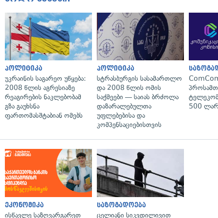
პოლიტიკა
პოლიტიკა
საზოგა
უკრაინის საგარეო უწყება:
სტრასბურგის სასამართლო
ComCom
2008 წლის აგრესიაზე
და 2008 წლის ომის
პროსამ
რეაგირების ნაკლებობამ
საქმეები — საიას ბრძოლა
ტელეკომ
გზა გაუხსნა
დაზარალებულთა
500 ლარ
ფართომასშტაბიან ომებს
უფლებებისა და
კომპენსაციებისთვის
ეკონომიკა
საზოგადოება
ისწავლე საზღვარგარეთ
ცელიანი სიკვდილივით