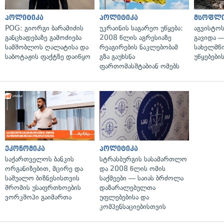
პოლიტიკა
პოლიტიკა
მსოფლ
POG: გიორგი ბარამიძის
უკრაინის საგარეო უწყება:
აგვისტო
განცხადებაზე გამოძიება
2008 წლის აგრესიაზე
გავიდა 
სამშობლოს ღალატისა და
რეაგირების ნაკლებობამ
სახელმწ
საბოტაჟის ფაქტზე დაიწყო
გზა გაუხსნა
უწყებები
ფართომასშტაბიან ომებს
ეკონომიკა
პოლიტიკა
საქართველოს ბანკის
სტრასბურგის სასამართლო
ორგანიზებით, მცირე და
და 2008 წლის ომის
საშუალო ბიზნესისთვის
საქმეები — საიას ბრძოლა
შრომის უსაფრთხოების
დაზარალებულთა
ვორკშოპი გაიმართა
უფლებებისა და
კომპენსაციებისთვის