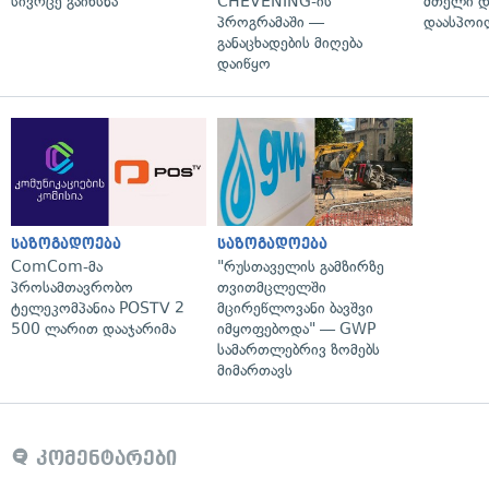
სივრცე გაიხსნა
CHEVENING-ის
მთელი დ
პროგრამაში —
დაასპოი
განაცხადების მიღება
დაიწყო
საზოგადოება
საზოგადოება
ComCom-მა
"რუსთაველის გამზირზე
პროსამთავრობო
თვითმცლელში
ტელეკომპანია POSTV 2
მცირეწლოვანი ბავშვი
500 ლარით დააჯარიმა
იმყოფებოდა" — GWP
სამართლებრივ ზომებს
მიმართავს
კომენტარები