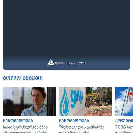
ბოლო ამბები:
საზოგადოება
საზოგადოება
პოლიტი
საია: სტრასბურგმა მზია
"რუსთაველის გამზირზე
2008 წლ
ამაღლობელის საქმეზე
თვითმცლელში
დღემდე 