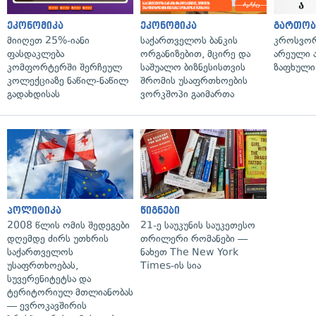
ეკონომიკა
ეკონომიკა
გართობ
მიიღეთ 25%-იანი
საქართველოს ბანკის
კროსვორდ
ფასდაკლება
ორგანიზებით, მცირე და
არეული ა
კომფორტერში შერჩეულ
საშუალო ბიზნესისთვის
ზაფხული
კოლექციაზე ნაწილ-ნაწილ
შრომის უსაფრთხოების
გადახდისას
ვორკშოპი გაიმართა
პოლიტიკა
წიგნები
2008 წლის ომის შედეგები
21-ე საუკუნის საუკეთესო
დღემდე ძირს უთხრის
თრილერი რომანები —
საქართველოს
ნახეთ The New York
უსაფრთხოებას,
Times-ის სია
სუვერენიტეტსა და
ტერიტორიულ მთლიანობას
— ევროკავშირის