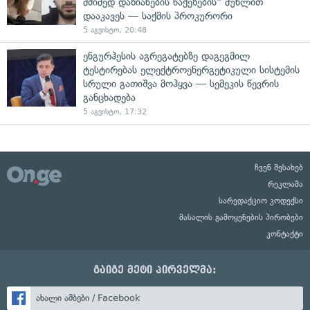
მძიმედ დაზიანების წაქეზების" მუხლით
დააკავეს — საქმის პროკურორი
5 აგვისტო, 20:48
ენგურჰესის აგრეგატებზე დაგეგმილ
ტესტირებას ელექტროენერგეტიკული სისტემის
სრული გათიშვა მოჰყვა — სემეკის წევრის
განცხადება
5 აგვისტო, 17:32
ჩვენ შესახებ
რეკლამა
სარედაქციო კოდექსი
მასალის გამოყენების პირობები
კონტაქტი
გაიგე მეტი პირველმა:
ახალი ამბები / Facebook