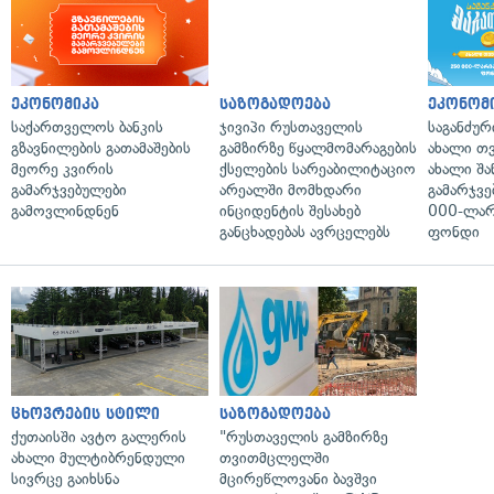
ეკონომიკა
საზოგადოება
ეკონომ
საქართველოს ბანკის
ჯივიპი რუსთაველის
საგანძურ
გზავნილების გათამაშების
გამზირზე წყალმომარაგების
ახალი თ
მეორე კვირის
ქსელების სარეაბილიტაციო
ახალი შა
გამარჯვებულები
არეალში მომხდარი
გამარჯვე
გამოვლინდნენ
ინციდენტის შესახებ
000-ლარ
განცხადებას ავრცელებს
ფონდი
ცხოვრების სტილი
საზოგადოება
ქუთაისში ავტო გალერის
"რუსთაველის გამზირზე
ახალი მულტიბრენდული
თვითმცლელში
სივრცე გაიხსნა
მცირეწლოვანი ბავშვი