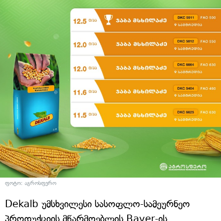
ფოტო: აგროსფერო
Dekalb უმსხვილესი სასოფლო-სამეურნეო
პროდუქციის მწარმოებლის Bayer-ის