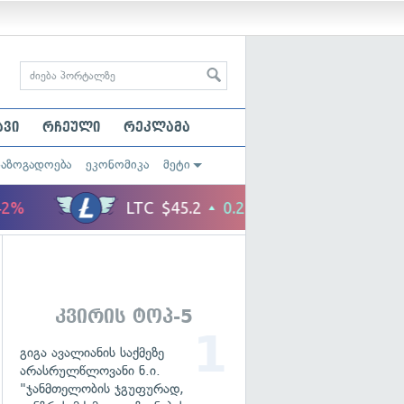
ავი
რჩეული
რეკლამა
საზოგადოება
ეკონომიკა
მეტი
კვირის ტოპ-5
გიგა ავალიანის საქმეზე
არასრულწლოვანი ნ.ი.
"ჯანმთელობის ჯგუფურად,