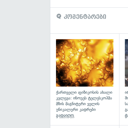
კომენტარები
გა
ქართველი ფიზიკოსის ახალი
ი
კვლევა: ინოუეს ტელესკოპმა
შ
მზის მაგნიტური ველის
ს
უნიკალური კადრები
გ
გადაიღო
ტ
5 საათის წინ
8 