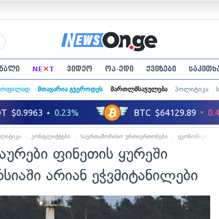
×
ნალი
NE
T
ვიდეო
ოპ-ედი
ქვიზები
საკითხ
ყოფილად
მთავარია გჯეროდეს
მართლმსაჯულება
პოლიტიკა
ლიტიკა
კონფლიქტები
საერთაშორისო ურთიერთობები
ეკონომიკა
აურები ფინეთის ყურეში
სიაში არიან ეჭვმიტანილები