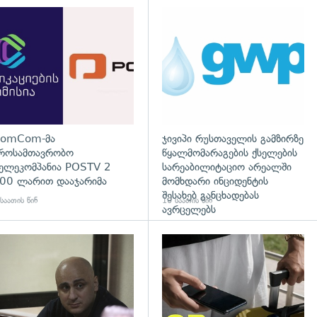
დახედვა
გადახედვა
omCom-მა
ჯივიპი რუსთაველის გამზირზე
როსამთავრობო
წყალმომარაგების ქსელების
ელეკომპანია POSTV 2
სარეაბილიტაციო არეალში
00 ლარით დააჯარიმა
მომხდარი ინციდენტის
შესახებ განცხადებას
საათის წინ
10 საათის წინ
ავრცელებს
დახედვა
გადახედვა