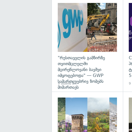
გა
"რუსთაველის გამზირზე
C
თვითმცლელში
პ
მცირეწლოვანი ბავშვი
ტ
იმყოფებოდა" — GWP
5
სამართლებრივ ზომებს
9 საათის წინ
9 
მიმართავს
გა