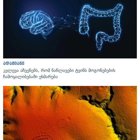
ადამიანი
კვლევა აჩვენებს, რომ ნაწლავები ტვინს მოგონებების
ჩამოყალიბებაში ეხმარება