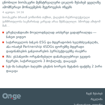
ცნობილი ბიოჰაკერი მენსტრუალური ციკლის შესახებ ყველაზე
ამომწურავი მონაცემების შეგროვებას იწყებს
4 აგვისტო, 14:16
ბიოჰაკერი ბრაიან ჯონსონის თქმით, ქალების რეპროდუქციული
ჯანმრთელობა საკმარისად კარგად არაა შესწავლილი. სწორედ ამიტომ
მან…
გრენლანდიაში მოულოდნელად აისბერგი გადატრიალდა —
ნახეთ ვიდეო
საქართველოს ბანკის ESG და მდგრადობის ხელმძღვანელმა,
ანა ოსაძემ Partnership 4SDGs ფორუმზე მდგრადი
დაფინანსების განვითარების პერსპექტივებზე ისაუბრა
შსს: ესპანეთში ორგანიზებული დანაშაულებრივი ჯგუფის
წევრები, საქართველოს 3 მოქალაქე, დააკავეს
სუს-მა საბავშვო ბაღებში ცხენის ხორცის შეტანის ფაქტზე 2 პირი
დააკავა
ჩვენ შესახებ
რეკლამა
სარედაქციო კოდექსი