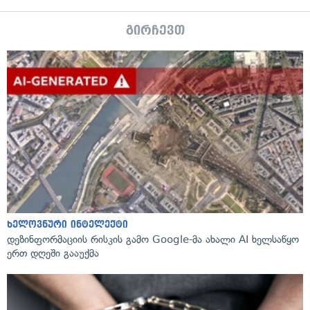
გირჩევთ
ხელოვნური ინტელექტი
დეზინფორმაციის რისკის გამო Google-მა ახალი AI ხელსაწყო
ერთ დღეში გააუქმა