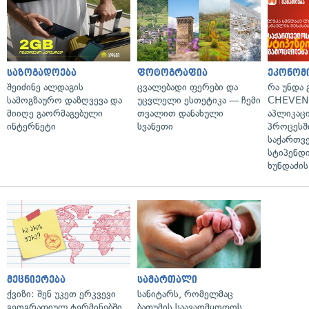
საზოგადოება
ფოტოგრაფია
ეკონომ
შეიძინე ალდაგის
ცვალებადი ფერები და
რა უნდა
სამოგზაურო დაზღვევა და
უცვლელი ესთეტიკა — ჩემი
CHEVEN
მიიღე გაორმაგებული
თვალით დანახული
აპლიკაცი
ინტერნეტი
სვანეთი
პროცესშ
საქართვ
სტიპენდი
ხუნდაძის
მეცნიერება
სამართალი
ქვიზი: შენ უკეთ ერკვევი
სანიტარს, რომელმაც
გეოგრაფიულ ტერმინებში
ბათუმის საავადმყოფოს