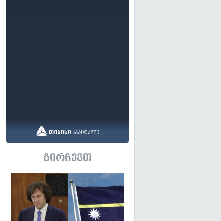
გირჩევთ
გადახედვა