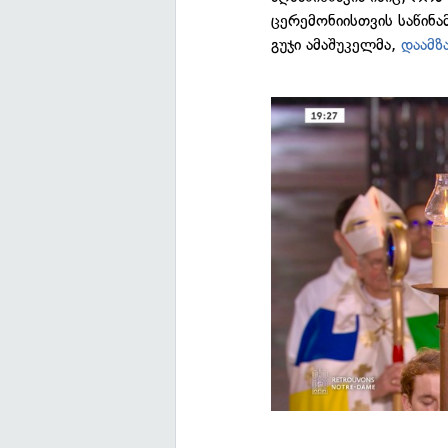
ცერემონიისთვის საწინ
გუჯი ამაშუკელმა,
დაამზ