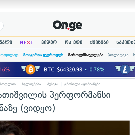
×
ნალი
NE
T
ვიდეო
ოპ-ედი
ქვიზები
საკითხ
ყოფილად
მთავარია გჯეროდეს
მართლმსაჯულება
პოლიტიკა
მსოფლიო
ხელოვნება
მუსიკა
ცნობილი ადამიანები
იათიშვილის პერფორმანსი
ნაზე (ვიდეო)