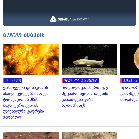
ბოლო ამბები:
კოსმოსი
ფლორა და ფაუნა
კოსმოსი
ქართველი ფიზიკოსის
ჩრდილოეთ ამერიკულ
SpaceX-
ახალი კვლევა: ინოუეს
მტკნარი წყლის თევზში
გამოსულ
ტელესკოპმა მზის
გადამდები კიბო
მთვარეს 
მაგნიტური ველის
აღმოაჩინეს
უნიკალური კადრები
გადაიღო