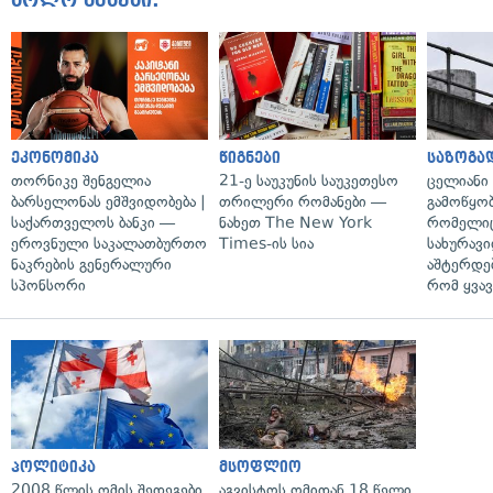
ბოლო ამბები:
ეკონომიკა
წიგნები
საზოგა
თორნიკე შენგელია
21-ე საუკუნის საუკეთესო
ცელიანი
ბარსელონას ემშვიდობება |
თრილერი რომანები —
გამოწყობ
საქართველოს ბანკი —
ნახეთ The New York
რომელიც
ეროვნული საკალათბურთო
Times-ის სია
სახურავი
ნაკრების გენერალური
აშტერდებ
სპონსორი
რომ ყვავ
პოლიტიკა
მსოფლიო
2008 წლის ომის შედეგები
აგვისტოს ომიდან 18 წელი