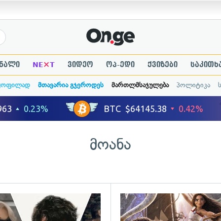
×
ნალი
NE
T
ვიდეო
ოპ-ედი
ქვიზები
საკითხ
ყოფილად
მთავარია გჯეროდეს
მართლმსაჯულება
პოლიტიკა
მოანა
ადახედვა
გადახედვა