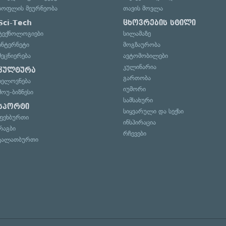
სოფლის მეურნეობა
თავის მოვლა
Sci-Tech
ცხოვრების სტილი
ტექნოლოგიები
სილამაზე
ინტერნეტი
მოგზაურობა
მეცნიერება
ავტომობილები
კულინარია
კულტურა
გართობა
ხელოვნება
იუმორი
შოუ-ბიზნესი
სამსახური
სპორტი
სიყვარული და სექსი
ფეხბურთი
ინსპირაცია
რაგბი
რჩევები
კალათბურთი