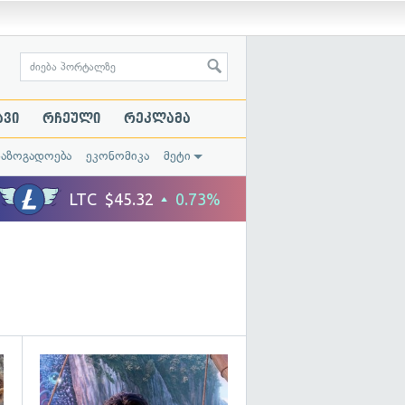
ავი
რჩეული
რეკლამა
საზოგადოება
ეკონომიკა
მეტი
გადახედვა
გადახედვა