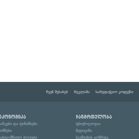
ჩვენ შესახებ
რეკლამა
სარედაქციო კოდექსი
ეკონომიკა
ჯანმრთელობა
ბანკები და ფინანსები
ფსიქოლოგია
ბიზნესი
მედიცინა
სახელმწიფო ბიუჯეტი
ბავშვების აღზრდა