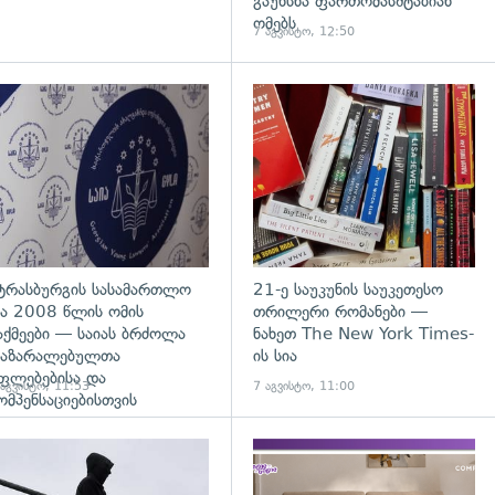
გაუხსნა ფართომასშტაბიან
ომებს
7 აგვისტო, 12:50
დახედვა
გადახედვა
ტრასბურგის სასამართლო
21-ე საუკუნის საუკეთესო
ა 2008 წლის ომის
თრილერი რომანები —
აქმეები — საიას ბრძოლა
ნახეთ The New York Times-
აზარალებულთა
ის სია
ფლებებისა და
 აგვისტო, 11:53
7 აგვისტო, 11:00
ომპენსაციებისთვის
დახედვა
გადახედვა