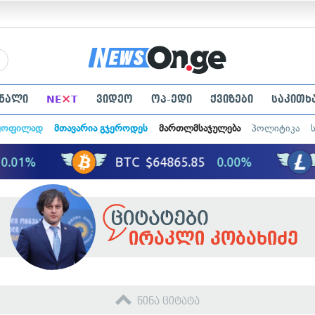
×
ნალი
NE
T
ვიდეო
ოპ-ედი
ქვიზები
საკითხ
ყოფილად
მთავარია გჯეროდეს
მართლმსაჯულება
პოლიტიკა
ირაკლი კობახიძე
წინა ციტატა