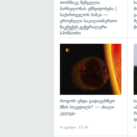
თორნიკე შენგელია
ს
ბარსელონას ემშვიდობება |
მ
საქართველოს ბანკი —
გ
ეროვნული საკალათბურთო
შ
ნაკრების გენერალური
მ
7 აგვისტო, 07:20
7
სპონსორი
გა
როგორ უნდა გადავურჩეთ
ს
მზის სიკვდილს? — ახალი
ა
კვლევა
რ
დ
6 აგვისტო, 15:36
6