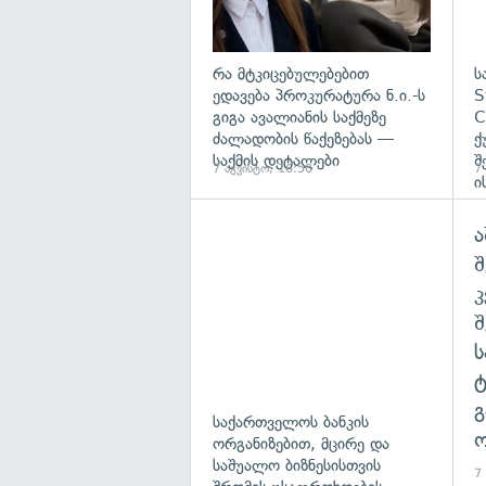
რა მტკიცებულებებით
ს
ედავება პროკურატურა ნ.ი.-ს
S
გიგა ავალიანის საქმეზე
C
ძალადობის წაქეზებას —
ქ
საქმის დეტალები
შ
7 აგვისტო, 16:50
7
ი
ა
შ
გ
საქართველოს ბანკის
ო
ორგანიზებით, მცირე და
საშუალო ბიზნესისთვის
7