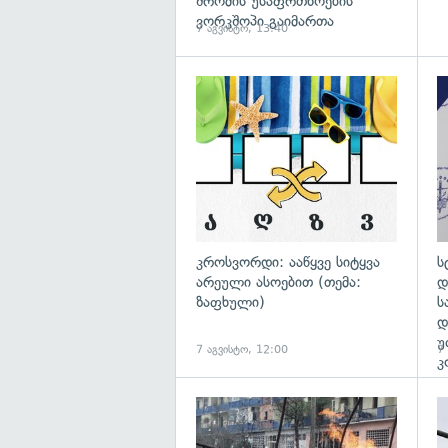
შრომის უსაფრთხოების
ვორკშოპი გაიმართა
7 აგვისტო, 13:40
გა
კროსვორდი: ააწყვე სიტყვა
ს
არეული ასოებით (თემა:
დ
ზაფხული)
ს
დ
უ
7 აგვისტო, 12:00
7
კ
გა