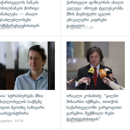
აქართველოს ბანკის
ქართველი ფიზიკოსის ახალი
ობილბანკის მორიგი
კვლევა: ინოუეს ტელესკოპმა
ანახლება — ახალი
მზის მაგნიტური ველის
ესაძლებლობები
უნიკალური კადრები
ომხმარებლებისთვის
გადაიღო
 აგვისტო, 07:12
6 აგვისტო, 17:20
დახედვა
გადახედვა
აია: სტრასბურგმა მზია
ირაკლი კობახიძე: "ყალბი
მაღლობელის საქმეზე
შინაარსი იქმნება, თითქოს
იგით მეოთხე საჩივარი
საქართველოში უარყოფითი
აარეგისტრირა
გარემოა შექმნილი რუსი
ტურისტებისთვის"
 აგვისტო, 14:26
6 აგვისტო, 14:20