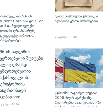
აქართველოს ბანკის
ქვიზი: გამოიცანი ცნობილი
tudent Card-ისა და sCool
ადამიანი ერთი მინიშნებით
ard-ის მფლობელები
უთაისში ტრანსპორტზე
ეღავათიანი ტარიფით
 აგვისტო, 14:49
7 აგვისტო, 13:40
სარგებლებენ
შშ-ის საელჩო:
ეერთებული შტატები
კვლავ ღრმად
შეშფოთებულია
საქართველოს
ტერიტორიის
ანგრძობადი
უკრაინის საგარეო უწყება:
კუპაციით
2008 წლის აგრესიაზე
რეაგირების ნაკლებობამ გზა
 აგვისტო, 13:07