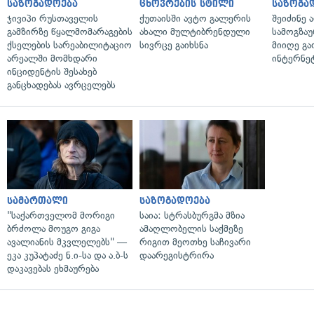
საზოგადოება
ცხოვრების სტილი
საზოგა
ჯივიპი რუსთაველის
ქუთაისში ავტო გალერის
შეიძინე 
გამზირზე წყალმომარაგების
ახალი მულტიბრენდული
სამოგზა
ქსელების სარეაბილიტაციო
სივრცე გაიხსნა
მიიღე გ
არეალში მომხდარი
ინტერნე
ინციდენტის შესახებ
განცხადებას ავრცელებს
სამართალი
საზოგადოება
"საქართველომ მორიგი
საია: სტრასბურგმა მზია
ბრძოლა მოუგო გიგა
ამაღლობელის საქმეზე
ავალიანის მკვლელებს" —
რიგით მეოთხე საჩივარი
ეკა კუპატაძე ნ.ი-სა და ა.ბ-ს
დაარეგისტრირა
დაკავებას ეხმაურება