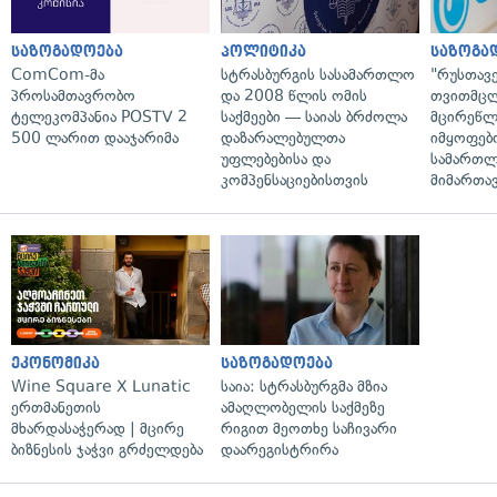
საზოგადოება
პოლიტიკა
საზოგა
ComCom-მა
სტრასბურგის სასამართლო
"რუსთავ
პროსამთავრობო
და 2008 წლის ომის
თვითმც
ტელეკომპანია POSTV 2
საქმეები — საიას ბრძოლა
მცირეწლ
500 ლარით დააჯარიმა
დაზარალებულთა
იმყოფებ
უფლებებისა და
სამართლ
კომპენსაციებისთვის
მიმართა
ეკონომიკა
საზოგადოება
Wine Square X Lunatic
საია: სტრასბურგმა მზია
ერთმანეთის
ამაღლობელის საქმეზე
მხარდასაჭერად | მცირე
რიგით მეოთხე საჩივარი
ბიზნესის ჯაჭვი გრძელდება
დაარეგისტრირა