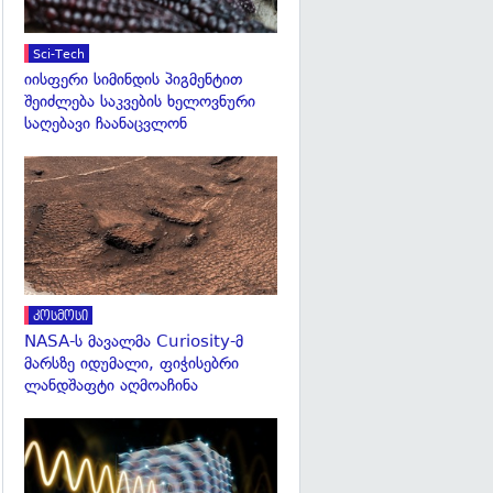
Sci-Tech
იისფერი სიმინდის პიგმენტით
შეიძლება საკვების ხელოვნური
საღებავი ჩაანაცვლონ
გადახედვა
კოსმოსი
NASA-ს მავალმა Curiosity-მ
მარსზე იდუმალი, ფიჭისებრი
ლანდშაფტი აღმოაჩინა
გადახედვა