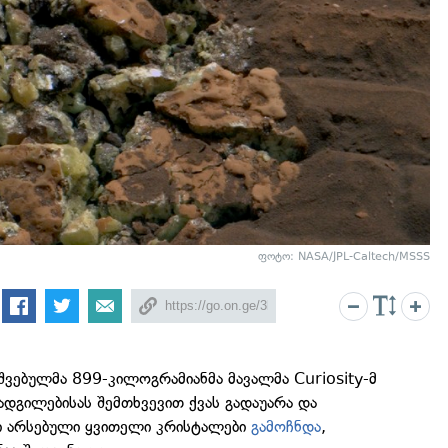
ფოტო: NASA/JPL-Caltech/MSSS
შვებულმა 899-კილოგრამიანმა მავალმა Curiosity-მ
დგილებისას შემთხვევით ქვას გადაუარა და
ში არსებული ყვითელი კრისტალები
გამოჩნდა
,