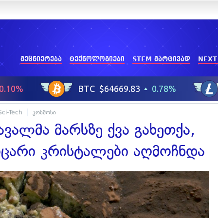
მეცნიერება
ტექნოლოგიები
STEM მარტივად
NEXT
Sci-Tech
კოსმოსი
ავალმა მარსზე ქვა გახეთქა,
ცარი კრისტალები აღმოჩნდა