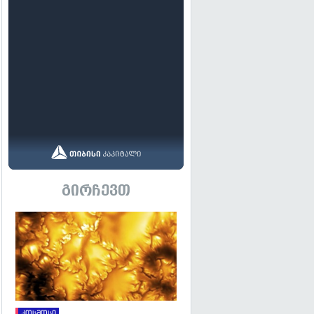
გირჩევთ
გადახედვა