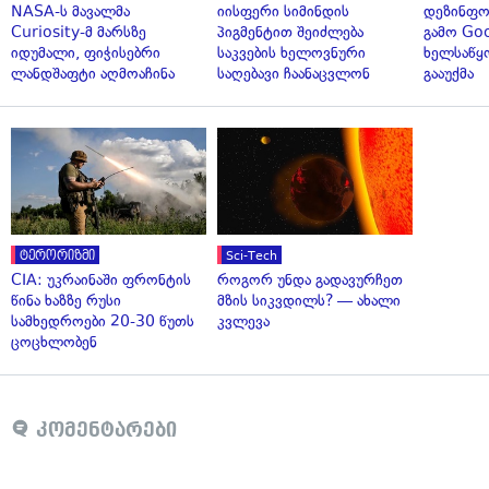
NASA-ს მავალმა
იისფერი სიმინდის
დეზინფო
Curiosity-მ მარსზე
პიგმენტით შეიძლება
გამო Goo
იდუმალი, ფიჭისებრი
საკვების ხელოვნური
ხელსაწყ
ლანდშაფტი აღმოაჩინა
საღებავი ჩაანაცვლონ
გააუქმა
ტერორიზმი
Sci-Tech
CIA: უკრაინაში ფრონტის
როგორ უნდა გადავურჩეთ
წინა ხაზზე რუსი
მზის სიკვდილს? — ახალი
სამხედროები 20-30 წუთს
კვლევა
ცოცხლობენ
კომენტარები