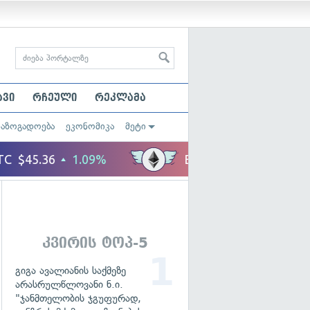
ავი
რჩეული
რეკლამა
საზოგადოება
ეკონომიკა
მეტი
კვირის ტოპ-5
გიგა ავალიანის საქმეზე
არასრულწლოვანი ნ.ი.
"ჯანმთელობის ჯგუფურად,