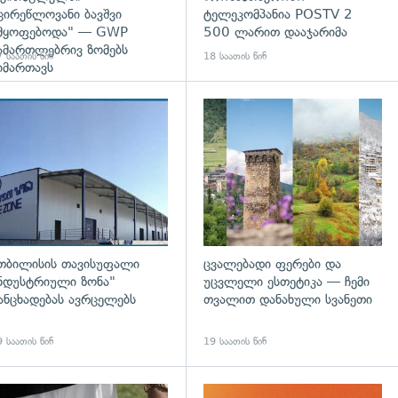
ცირეწლოვანი ბავშვი
ტელეკომპანია POSTV 2
მყოფებოდა" — GWP
500 ლარით დააჯარიმა
ამართლებრივ ზომებს
 საათის წინ
18 საათის წინ
იმართავს
გადახედვა
თბილისის თავისუფალი
ცვალებადი ფერები და
ნდუსტრიული ზონა"
უცვლელი ესთეტიკა — ჩემი
ანცხადებას ავრცელებს
თვალით დანახული სვანეთი
 საათის წინ
19 საათის წინ