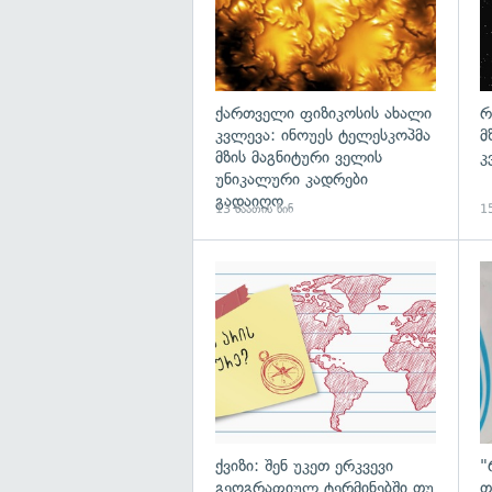
ქართველი ფიზიკოსის ახალი
რ
კვლევა: ინოუეს ტელესკოპმა
მ
მზის მაგნიტური ველის
კ
უნიკალური კადრები
გადაიღო
13 საათის წინ
15
ქვიზი: შენ უკეთ ერკვევი
"
გეოგრაფიულ ტერმინებში თუ
თ