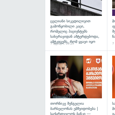
ცელიანი სიკვდილივით
მ
გამოწყობილი კაცი,
ფ
რომელიც პაციენტებს
შ
სახურავიდან აშტერდებოდა,
ნ
ამტკიცებს, რომ ყვავი იყო
7 აგვისტო, 09:29
7
თორნიკე შენგელია
ს
ბარსელონას ემშვიდობება |
მ
საქართველოს ბანკი —
გ