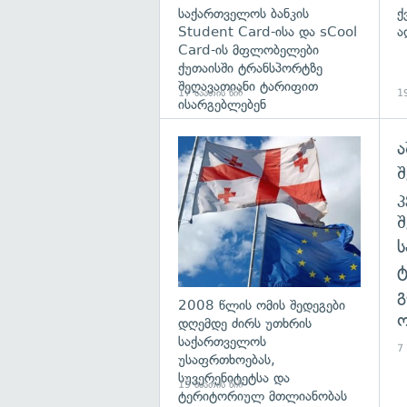
საქართველოს ბანკის
ქ
Student Card-ისა და sCool
ა
Card-ის მფლობელები
ქუთაისში ტრანსპორტზე
შეღავათიანი ტარიფით
17 საათის წინ
19
ისარგებლებენ
ა
გა
შ
გ
2008 წლის ომის შედეგები
ო
დღემდე ძირს უთხრის
საქართველოს
7
უსაფრთხოებას,
სუვერენიტეტსა და
19 საათის წინ
ტერიტორიულ მთლიანობას