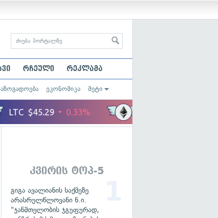
ავი
რჩეული
რეკლამა
საზოგადოება
ეკონომიკა
მეტი
კვირის ტოპ-5
გიგა ავალიანის საქმეზე
არასრულწლოვანი ნ.ი.
"ჯანმთელობის ჯგუფურად,