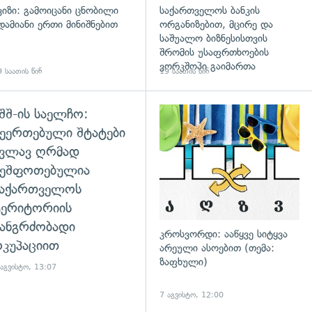
ვიზი: გამოიცანი ცნობილი
საქართველოს ბანკის
დამიანი ერთი მინიშნებით
ორგანიზებით, მცირე და
საშუალო ბიზნესისთვის
შრომის უსაფრთხოების
ვორკშოპი გაიმართა
 საათის წინ
19 საათის წინ
შშ-ის საელჩო:
დახედვა
ეერთებული შტატები
კვლავ ღრმად
შეშფოთებულია
საქართველოს
ტერიტორიის
ანგრძობადი
კროსვორდი: ააწყვე სიტყვა
კუპაციით
არეული ასოებით (თემა:
ზაფხული)
 აგვისტო, 13:07
7 აგვისტო, 12:00