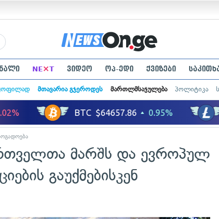
×
ნალი
NE
T
ვიდეო
ოპ-ედი
ქვიზები
საკითხ
ყოფილად
მთავარია გჯეროდეს
მართლმსაჯულება
პოლიტიკა
ზოგადოება
რთველთა მარშს და ევროპულ
იების გაუქმებისკენ