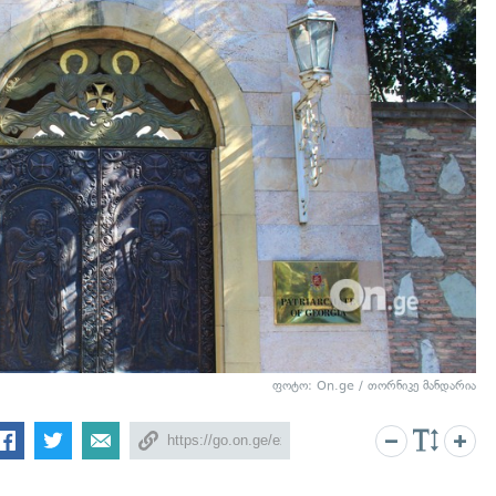
ფოტო: On.ge / თორნიკე მანდარია