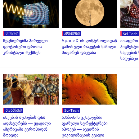
ფიზიკა
კოსმოსი
Sci-Tech
მეცნიერებმა პირველი
SpaceX-ის კონტროლიდან
იისფერი
ფოტონური დროის
გამოსული რაკეტის ნაწილი
პიგმენტი
კრისტალი შექმნეს
მთვარეს დაეჯახა
საკვები
საღებავი
ადამიანი
Sci-Tech
ინკების მუმიების დნმ
ამაზონის ჯუნგლებში
ადასტურებს — ყვავილი
ფარული სტრუქტურები
ამერიკაში ევროპიდან
იპოვეს — აკვირის
მოხვდა
ცივილიზაციის კვალი