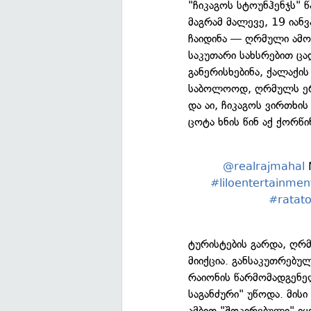
"ჩიკაგოს სტოუნჰენჯს"
მაგრამ მალევე, 19 იან
ჩაიდინა — ღრმული ამოა
საკუთარი სახსრებით ცა
განერისხებინა, ქალაქის
საბოლოოდ, ღრმულს ერ
და აი, ჩიკაგოს ვირთხი
ცოტა ხნის წინ აქ ქორწ
@realrajmahal
M
#liloentertainmen
#ratato
ტურისტების გარდა, ღრ
მიიქცია. განსაკუთრებუ
რაიონის წარმომადგენე
საგანძური" უწოდა. მის
ამბით "შოკირებული" ი