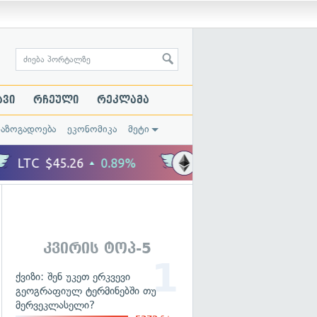
ავი
რჩეული
რეკლამა
საზოგადოება
ეკონომიკა
მეტი
კვირის ტოპ-5
ქვიზი: შენ უკეთ ერკვევი
გეოგრაფიულ ტერმინებში თუ
მერვეკლასელი?