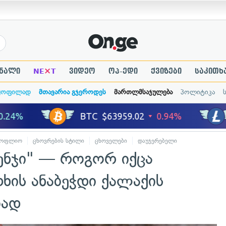
×
ნალი
NE
T
ვიდეო
ოპ-ედი
ქვიზები
საკითხ
ყოფილად
მთავარია გჯეროდეს
მართლმსაჯულება
პოლიტიკა
სოფლიო
ცხოვრების სტილი
ცხოველები
დაუჯერებელი
ჰენჯი" — როგორ იქცა
ხის ანაბეჭდი ქალაქის
ბად