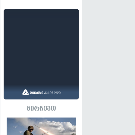
გირჩევთ
გადახედვა