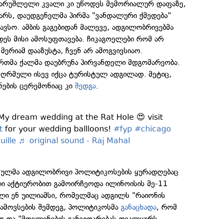
 წარუშლელი კვალი კი უწოდეს მემორიალურ დაფაზე,
ვარს, დაუდგენელმა პირმა "ვანდალური ქმედება"
ვსო. ამბის გაგებიდან მალევე, ადგილობრივებმა
დეს მისი ამოსუფთავება. ჩიკაგოელები რომ არ
 მერიამ დააზუსტა, ჩვენ არ ამოგვივსიაო.
თმა ქალმა დაუბრუნა პირვანდელი მდგომარეობა.
ს ღრმული ისევ იქცა ტურისტულ ადგილად. მეტიც,
ინების ცერემონიაც კი
შედგა
.
y dream wedding at the Rat Hole 😍 visit
t
for your wedding ballloons!
#fyp
#chicago
uille
♬ original sound - Raj Mahal
მულმა ადგილობრივი პოლიტიკოსების ყურადღებაც
ლი აქტიურობით გამოირჩეოდა ილინოისის მე-11
ლი ენ უილიამსი, რომელმაც ადგილს "რაიონის
ი ამოვსების შემდეგ, პოლიტიკოსმა
განაცხადა
, რომ
ყო და "მოვლენების განვითარებას თვალყურს