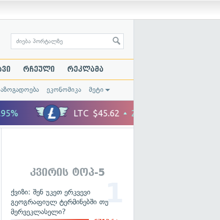
ავი
რჩეული
რეკლამა
საზოგადოება
ეკონომიკა
მეტი
კვირის ტოპ-5
ქვიზი: შენ უკეთ ერკვევი
გეოგრაფიულ ტერმინებში თუ
მერვეკლასელი?