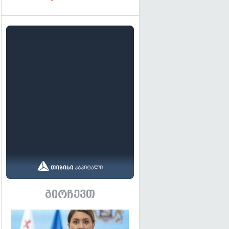
გირჩევთ
გადახედვა