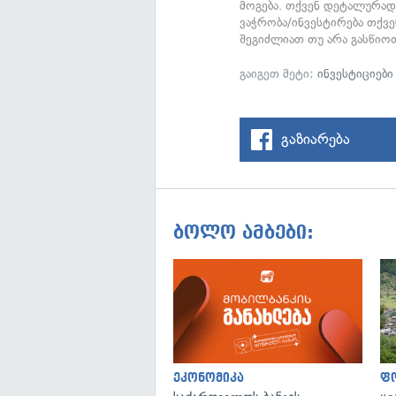
მოგება. თქვენ დეტალურად
ვაჭრობა/ინვესტირება თქვ
შეგიძლიათ თუ არა გასწიოთ
გაიგეთ მეტი:
ინვესტიციები
გაზიარება
ბოლო ამბები:
ეკონომიკა
ფ