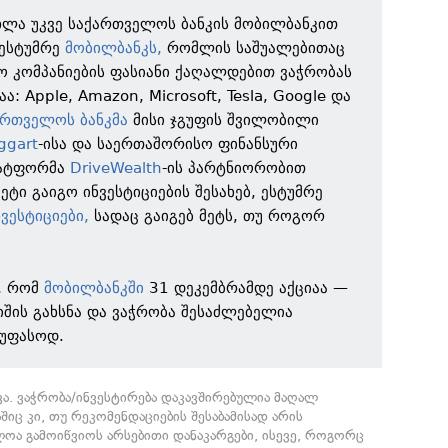
ხლა უკვე საქართველოს ბანკის მობილბანკით
 ესტუმრე
მობილბანკს,
რომლის საშუალებითაც
ო კომპანიების ფასიანი ქაღალდებით ვაჭრობას
: Apple, Amazon, Microsoft, Tesla, Google და
ართველოს ბანკმა
მისი ჯგუფის შვილობილი
ggart
-ისა და საერთაშორისო ფინანსური
ლატფორმა
DriveWealth
-ის პარტნიორობით
ეტი გაიგო ინვესტიციების შესახებ, ესტუმრე
ნვესტიციები,
სადაც გაიგებ მეტს, თუ როგორ
ც, რომ
მობილბანკში
31 დეკემბრამდე აქციაა —
იშის გახსნა და ვაჭრობა შესაძლებელია
 უფასოდ.
ვა. ვაჭრობა/ინვესტირება დაკავშირებულია მაღალ
შიც კი, თუ რეკომენდაციების შესაბამისად არის
ოა გამოიწვიოს არსებითი დანაკარგები, ისევე, როგორც