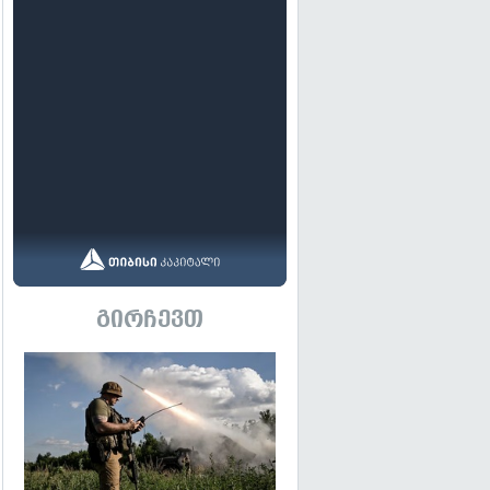
გირჩევთ
გადახედვა