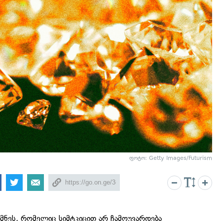
ფოტო: Getty Images/Futurism
ქმნეს, რომელიც სიმტკიცით არ ჩამოუვარდება