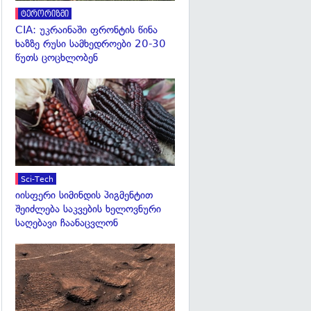
ტერორიზმი
CIA: უკრაინაში ფრონტის წინა
ხაზზე რუსი სამხედროები 20-30
წუთს ცოცხლობენ
გადახედვა
Sci-Tech
იისფერი სიმინდის პიგმენტით
შეიძლება საკვების ხელოვნური
საღებავი ჩაანაცვლონ
გადახედვა