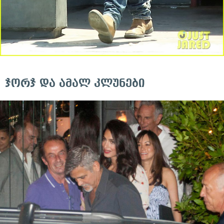
ჯორჯ და ამალ კლუნები