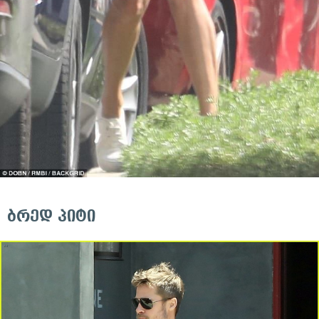
ბრედ პიტი