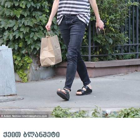
ქეით ბლანშეტი