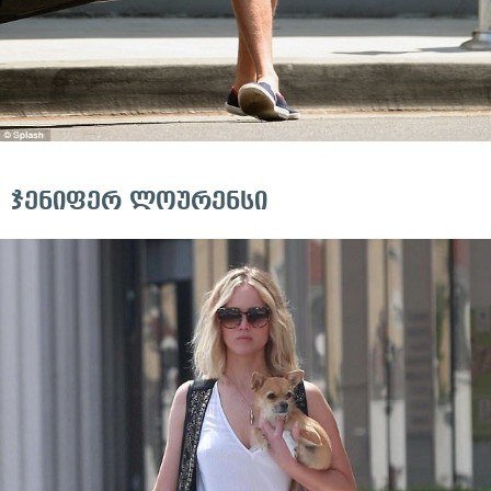
ჯენიფერ ლოურენსი