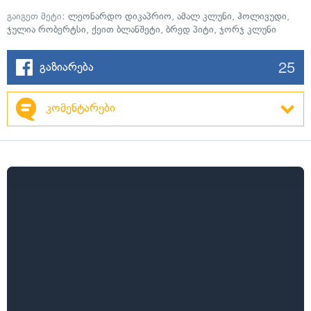
გაიგეთ მეტი:
ლეონარდო დიკაპრიო
,
ამალ კლუნი
,
ჰოლივუდი
,
ჯულია რობერტსი
,
ქეით ბლანშეტი
,
ბრედ პიტი
,
ჯორჯ კლუნი
25
გაზიარება
კომენტარები