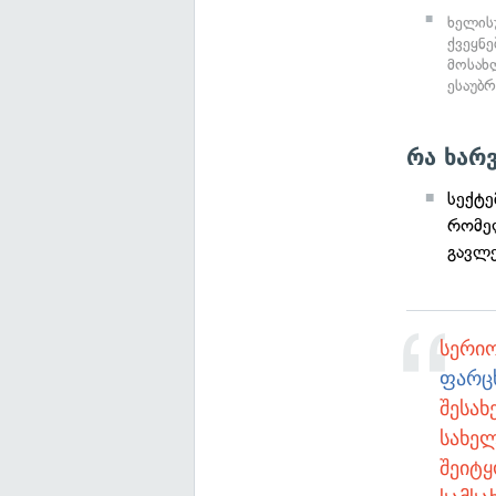
ხელის
ქვეყნ
მოსახ
ესაუბ
რა ხარვ
სექტე
რომე
გავლე
სერიო
ფარც
შესახ
სახე
შეიტ