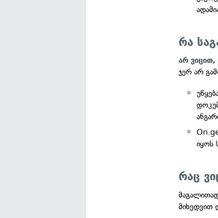
ადამი
რა საგ
არ ვიცით,
ჯერ არ გა
უწყებ
დოკუმ
ანგარ
On.ge
იყოს 
რაც ვი
მაგალითა
მიხედვით 