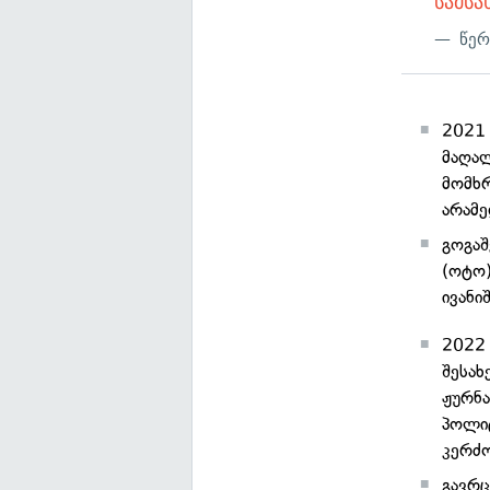
სამსა
წერ
2021 
მაღა
მომხრ
არამე
გოგა
(ოტო)
ივანი
2022 
შესახ
ჟურნა
პოლიტ
კერძო
გავრც