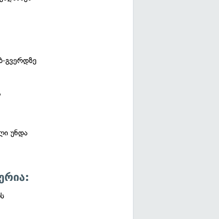
ბ-გვერდზე
ს
ლი უნდა
ერია:
ის