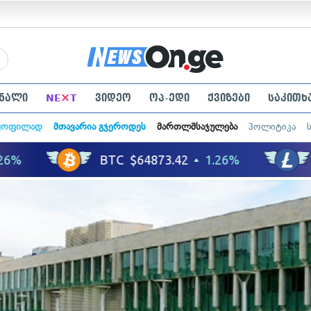
×
ნალი
NE
T
ვიდეო
ოპ-ედი
ქვიზები
საკითხ
ყოფილად
მთავარია გჯეროდეს
მართლმსაჯულება
პოლიტიკა