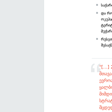
საქა
და რ
ოკუპა
ტერიტ
მუქარ
რუსეთ
შესაქ
"[...
მთავა
ევროა
ყალბი
მიმდ
სტრა
მცდე