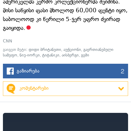
ამერიკელმა კერძო კოლექციონერმა შეიძინა.
მისი საწყისი ფასი მხოლოდ 60,000 ფუნტი იყო,
საბოლოოდ კი წერილი 5-ჯერ უფრო ძვირად
გაიყიდა.
CNN
გაიგეთ მეტი:
დიდი ბრიტანეთი
,
აუქციონი
,
გაერთიანებული
სამეფო
,
ნიუ-იორკი
,
ტიტანიკი
,
აისბერგი
,
გემი
2
გაზიარება
კომენტარები