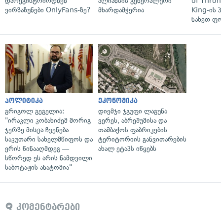
დარეგისტრირდნენ
ალიანსის გენერალური
of Thro
ვირზაზუნები OnlyFans-ზე?
მხარდამჭერია
King-ის 
ნახეთ ფ
პოლიტიკა
ეკონომიკა
გრიგოლ გეგელია:
დიემჯი ჯგუფი ლაგუნა
"ირაკლი კობახიძემ მორიგ
ვერეს, აბრეშუმისა და
ჯერზე მისცა ჩვენება
თამბაქოს ფაბრიკების
საკუთარი სახელმწიფოს და
ტერიტორიის განვითარების
ერის წინააღმდეგ —
ახალ ეტაპს იწყებს
სწორედ ეს არის ნამდვილი
საბოტაჟის ანატომია"
კომენტარები