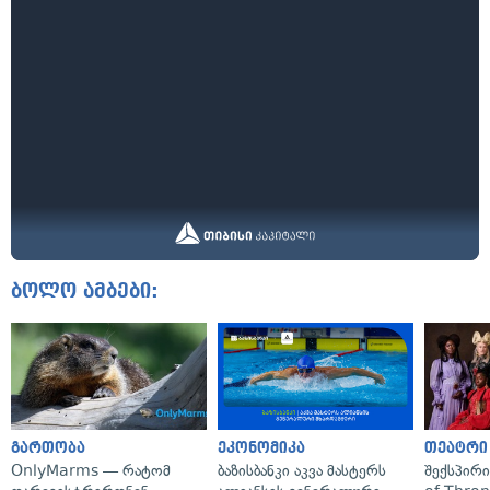
ბოლო ამბები:
გართობა
ეკონომიკა
თეატრი
OnlyMarms — რატომ
ბაზისბანკი აკვა მასტერს
შექსპირ