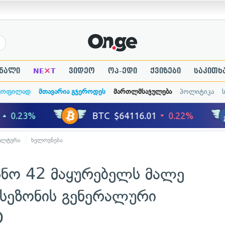
×
ნალი
NE
T
ვიდეო
ოპ-ედი
ქვიზები
საკითხ
ყოფილად
მთავარია გჯეროდეს
მართლმსაჯულება
პოლიტიკა
ულტურა
ხელოვნება
ნო 42 მაყურებელს მალე
 სეზონის გენერალური
O