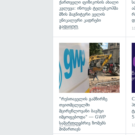
ქართველი ფიზიკოსის ახალი
ს
კვლევა: ინოუეს ტელესკოპმა
ა
მზის მაგნიტური ველის
რ
უნიკალური კადრები
დ
გადაიღო
8 საათის წინ
11
გა
"რუსთაველის გამზირზე
C
თვითმცლელში
პ
მცირეწლოვანი ბავშვი
ტ
იმყოფებოდა" — GWP
5
სამართლებრივ ზომებს
12 საათის წინ
13
მიმართავს