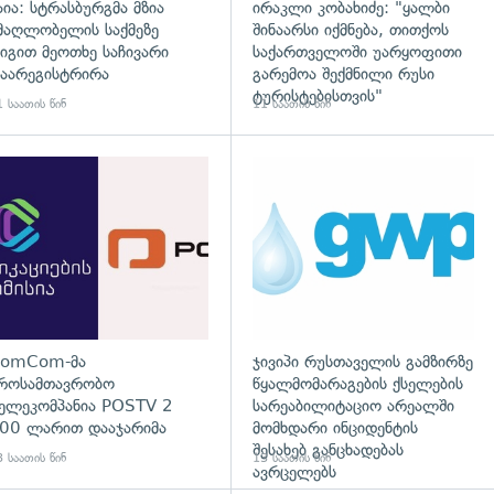
აია: სტრასბურგმა მზია
ირაკლი კობახიძე: "ყალბი
მაღლობელის საქმეზე
შინაარსი იქმნება, თითქოს
იგით მეოთხე საჩივარი
საქართველოში უარყოფითი
აარეგისტრირა
გარემოა შექმნილი რუსი
ტურისტებისთვის"
 საათის წინ
11 საათის წინ
დახედვა
გადახედვა
omCom-მა
ჯივიპი რუსთაველის გამზირზე
როსამთავრობო
წყალმომარაგების ქსელების
ელეკომპანია POSTV 2
სარეაბილიტაციო არეალში
00 ლარით დააჯარიმა
მომხდარი ინციდენტის
შესახებ განცხადებას
 საათის წინ
13 საათის წინ
ავრცელებს