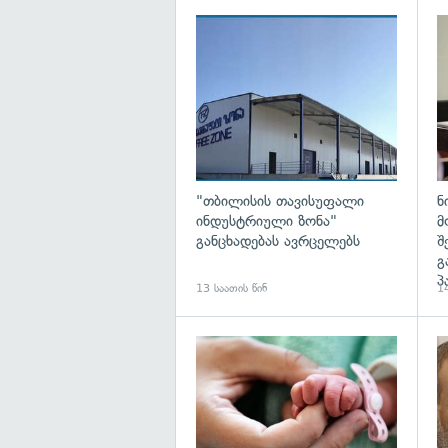
გა
"თბილისის თავისუფალი
ნ
ინდუსტრიული ზონა"
მ
განცხადებას ავრცელებს
შ
გ
პ
13 საათის წინ
14
გა