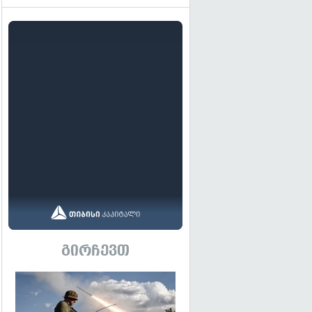
გირჩევთ
გადახედვა