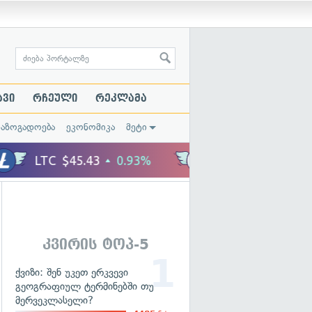
ავი
რჩეული
რეკლამა
საზოგადოება
ეკონომიკა
მეტი
კვირის ტოპ-5
ქვიზი: შენ უკეთ ერკვევი
გეოგრაფიულ ტერმინებში თუ
მერვეკლასელი?